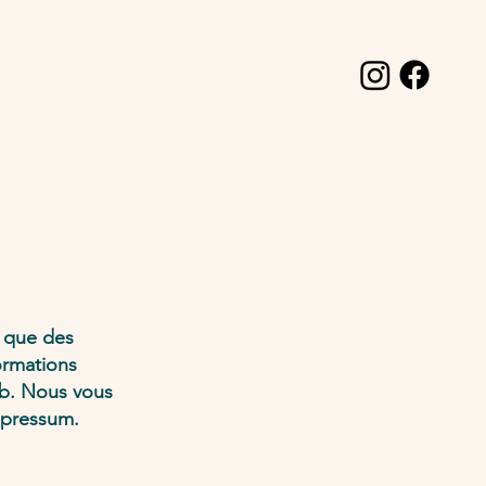
t que des
formations
eb. Nous vous
mpressum.