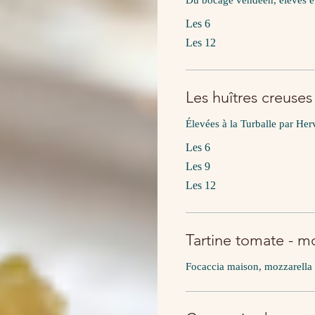
Les 6
Les 12
Les huîtres creuse
Élevées à la Turballe par He
Les 6
Les 9
Les 12
Tartine tomate - m
Focaccia maison, mozzarella