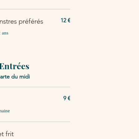
nstres préférés
12 €
2 ans
 Entrées
carte du midi
9 €
omaine
 frit