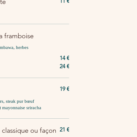
te
11 €
la framboise
combawa, herbes
14 €
24 €
19 €
rs, steak pur bœuf
t mayonnaise sriracha
 classique ou façon
21 €