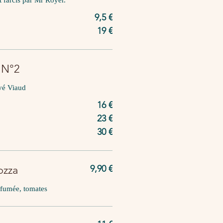
9,5 €
19 €
s N°2
rvé Viaud
16 €
23 €
30 €
ozza
9,90 €
 fumée, tomates