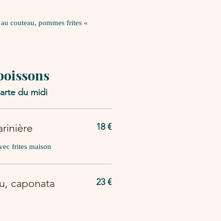
é au couteau, pommes frites «
poissons
carte du midi
rinière
18 €
vec frites maison
u, caponata
23 €