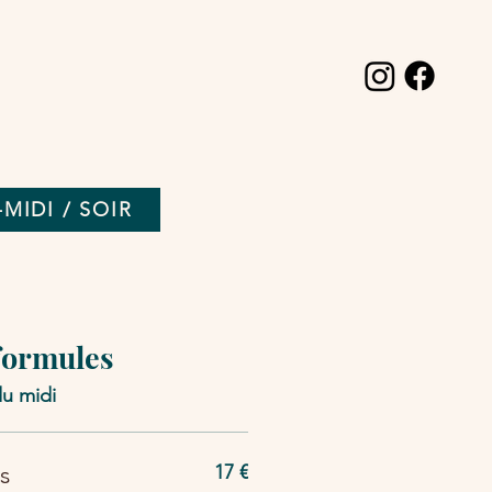
MIDI / SOIR
formules
u midi
s
17 €