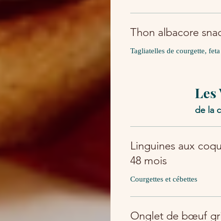
Thon albacore sna
Tagliatelles de courgette, fet
Les
de la 
Linguines aux coq
48 mois
Courgettes et cébettes
Onglet de bœuf gri