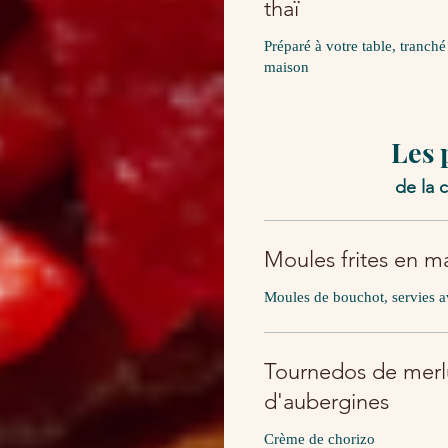
thaï
Préparé à votre table, tranch
maison
Les 
de la 
Moules frites en ma
Moules de bouchot, servies a
Tournedos de merl
d'aubergines
Crème de chorizo