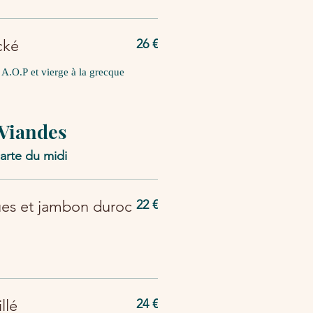
cké
26 €
a A.O.P et vierge à la grecque
 Viandes
carte du midi
ues et jambon duroc
22 €
llé
24 €